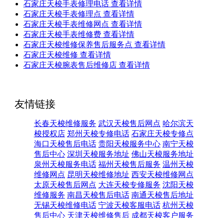
石家庄天梭手表修理电话
查看详情
石家庄天梭手表修理点
查看详情
石家庄天梭手表维修网点
查看详情
石家庄天梭手表维修费
查看详情
石家庄天梭维修保养售后服务点
查看详情
石家庄天梭维修
查看详情
石家庄天梭腕表售后维修店
查看详情
友情链接
长春天梭维修服务
武汉天梭售后网点
哈尔滨天
梭授权店
郑州天梭专修电话
石家庄天梭专修点
海口天梭售后电话
贵阳天梭服务中心
南宁天梭
售后中心
深圳天梭服务地址
佛山天梭服务地址
泉州天梭服务电话
福州天梭售后服务
温州天梭
维修网点
昆明天梭维修地址
西安天梭维修网点
太原天梭售后网点
大连天梭专修服务
沈阳天梭
维修服务
南昌天梭售后电话
南通天梭售后地址
无锡天梭维修电话
宁波天梭客服电话
杭州天梭
售后中心
天津天梭维修售后
成都天梭客户服务